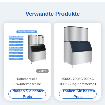
Verwandte Produkte
Video
Kommerzielle
500KG 700KG 900KG
Eiswürfelmaschine
1000KG/Tag Kommerzielle
1000KG/24H 3000W 1
Eismaschine
Erhalten Sie besten
Erhalten Sie besten
Tonne für
Preis
Preis
Kaffeebar/Restaurant/Hotels