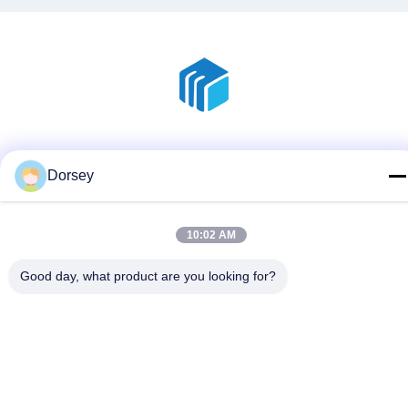
Social Media
Dorsey
10:02 AM
Schnelle Kontaktaufnahme
Telefon
Good day, what product are you looking for?
86--18136585859
E-Mail-Adresse
dorsey@sh-icema.com
Anschrift