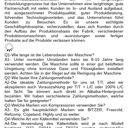
Entwicklungsprozess hat das Unternehmen eine langfristige, gute
Partnerschaft mit vielen Kunden im In- und Ausland aufgebaut,
mit ausgezeichneter Produktqualität, guter Produktleistung,
führenden Technologievorteilen, und das Unternehmen führt
Kunden zu Besuchen. Es ist unsere wichtigste
Geschäftsphilosophie, sicherzustellen, dass sich Kunden durch
den Aufbau der Produktionsbasis der Fabrik, verschiedener
Produktionsmaschinen und -ausrüstungen sowie fertiger
Produkte auf die Produkte verlassen können.
Q1-Wie lange ist die Lebensdauer der Maschine?
A1- Unter normalen Umständen kann sie 8-10 Jahre lang
verwendet werden. Die Maschine sollte in einer gut belüfteten
Umgebung ohne korrosive Gase und Flüssigkeiten installiert
werden. Achten Sie in der Regel auf die Reinigung der Maschine.
Q2-Wie lautet Ihre Zahlungsmethode?
A2-Die idealste Zahlungsmethode für uns ist T/T, aber wir
akzeptieren auch Vorauszahlung per T/T + L/C oder 100% L/C
bei Sicht. Sie können auch direkt im Alibaba-Hintergrund
bezahlen. Wir haben verschiedene Zahlungsmethoden, welche
halten Sie für geeigneter?
Q3-Welche Marken von Kompressoren verwenden Sie?
A3- Es gibt hauptsächlich Marken wie BITZER, Frascold,
Refcomp, Copeland, Highly und so weiter.
Q4-Welche Art von Kältemittel verwenden Sie?
A4-Die Verwendung des Kältemittels wird je nach Modell