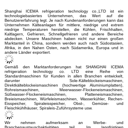
Shanghai ICEMA refrigeration technology co.,LTD ist ein
technologiebasiertes Unternehmen, das Wert auf die
Benutzererfahrung legt. Je nach Kundenanforderungen kann das
Unternehmen Kälteanlagen für mittlere, niedrige und extrem
niedrige Temperaturen herstellen, die Kühlen, Frischhalten,
Kaltlagern, Gefrieren, Schnellgefrieren und andere Bereiche
abdecken. Unsere Maschinen haben nicht nur einen großen
Marktanteil in China, sondern werden auch nach Südostasien,
Afrika, in den Nahen Osten, nach Südamerika, Europa und in
andere Länder exportiert.
Gemäß den Marktanforderungen hat SHANGHAI ICEMA
refrigeration technology co. LTD eine Reihe von
Standardmaschinen für Kunden in allen Branchen entwickelt,
darunter Sole-Kälteblockeismaschinen,
Direktkälteblockeismaschinen (hochwertige Aluminiumplatten),
Rohreismaschinen, Meerwasser-Flockeneismaschinen,
Süßwasser-Flockeneismaschinen, Platteneismaschinen,
Breieismaschinen, Würfeleismaschinen, Wasserkühler, Rechen-
Eisspeicher, Spiraleisspeicher, Obst-, Gemüse- und
Fleischkühlhäuser, Spiraleis-Zuführsysteme usw.
Wir nehmen aufmerksam an Werbe- und
Branchenaustauschaktivitäten teil. Im langfristigen