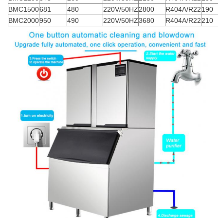
BMC1500
681
480
220V/50HZ
2800
R404A/R22
190
BMC2000
950
490
220V/50HZ
3680
R404A/R22
210