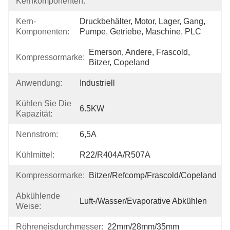
Kernkomponenten:
Kern-
Druckbehälter, Motor, Lager, Gang, 
Komponenten:
Pumpe, Getriebe, Maschine, PLC
Emerson, Andere, Frascold, 
Kompressormarke:
Bitzer, Copeland
Anwendung:
Industriell
Kühlen Sie Die
6.5KW
Kapazität:
Nennstrom:
6,5A
Kühlmittel:
R22/R404A/R507A
Kompressormarke:
Bitzer/Refcomp/Frascold/Copeland
Abkühlende
Luft-/Wasser/Evaporative Abkühlen
Weise:
Röhreneisdurchmesser:
22mm/28mm/35mm